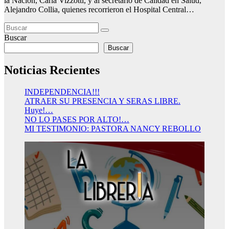
la Nación, Carla Vizzotti, y al secretario de Calidad en Salud,
Alejandro Collia, quienes recorrieron el Hospital Central…
Buscar
Buscar
Noticias Recientes
INDEPENDENCIA!!!
ATRAER SU PRESENCIA Y SERAS LIBRE.
Huye!…
NO LO PASES POR ALTO!…
MI TESTIMONIO: PASTORA NANCY REBOLLO