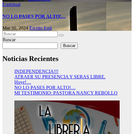
Espiritual
NO LO PASES POR ALTO!…
Mar 31, 2024
Escrito Está
Buscar
Buscar
Noticias Recientes
INDEPENDENCIA!!!
ATRAER SU PRESENCIA Y SERAS LIBRE.
Huye!…
NO LO PASES POR ALTO!…
MI TESTIMONIO: PASTORA NANCY REBOLLO