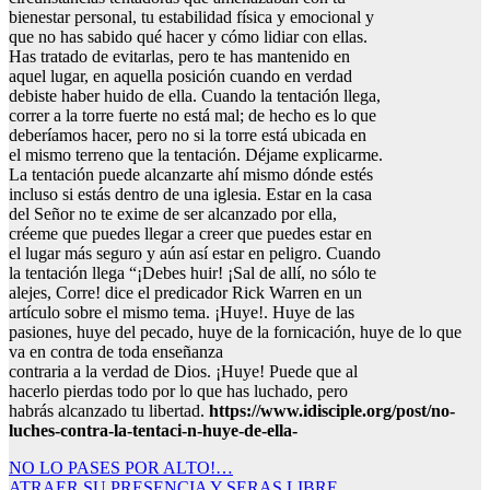
bienestar personal, tu estabilidad física y emocional y
que no has sabido qué hacer y cómo lidiar con ellas.
Has tratado de evitarlas, pero te has mantenido en
aquel lugar, en aquella posición cuando en verdad
debiste haber huido de ella. Cuando la tentación llega,
correr a la torre fuerte no está mal; de hecho es lo que
deberíamos hacer, pero no si la torre está ubicada en
el mismo terreno que la tentación. Déjame explicarme.
La tentación puede alcanzarte ahí mismo dónde estés
incluso si estás dentro de una iglesia. Estar en la casa
del Señor no te exime de ser alcanzado por ella,
créeme que puedes llegar a creer que puedes estar en
el lugar más seguro y aún así estar en peligro. Cuando
la tentación llega “¡Debes huir! ¡Sal de allí, no sólo te
alejes, Corre! dice el predicador Rick Warren en un
artículo sobre el mismo tema. ¡Huye!. Huye de las
pasiones, huye del pecado, huye de la fornicación, huye de lo que
va en contra de toda enseñanza
contraria a la verdad de Dios. ¡Huye! Puede que al
hacerlo pierdas todo por lo que has luchado, pero
habrás alcanzado tu libertad.
https://www.idisciple.org/post/no-
luches-contra-la-tentaci-n-huye-de-ella-
Navegación
NO LO PASES POR ALTO!…
ATRAER SU PRESENCIA Y SERAS LIBRE.