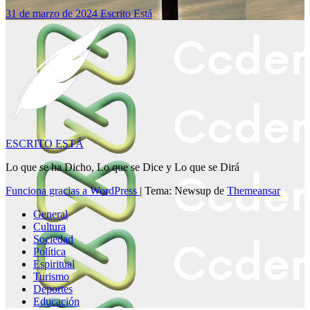
31 de marzo de 2024
Escrito Está
ESCRITO ESTÁ
Lo que se ha Dicho, Lo que se Dice y Lo que se Dirá
Funciona gracias a WordPress
|
Tema: Newsup de
Themeansar
General
Cultura
Sociedad
Política
Espiritual
Turismo
Deportes
Educación